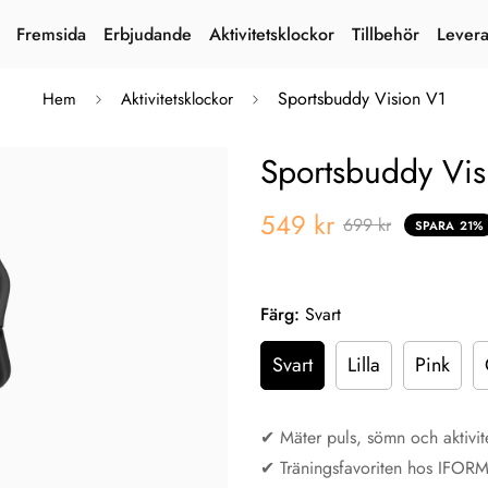
Fremsida
Erbjudande
Aktivitetsklockor
Tillbehör
Lever
Sportsbuddy Vision V1
Hem
Aktivitetsklockor
Sportsbuddy Vis
549 kr
699 kr
SPARA
21%
Färg:
Svart
Svart
Lilla
Pink
✔︎ Mäter puls, sömn och aktivit
✔︎ Träningsfavoriten hos IFOR