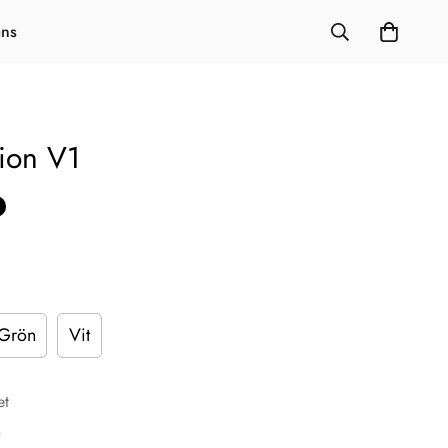
ans
ion V1
Grön
Vit
et
M